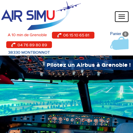
Aller
au
contenu
Toggl
naviga
Panier
A 10 min de Grenoble
0
06 15 10 65 81
04 76 89 80 89
38330 MONTBONNOT
Pilotez un Airbus à Grenoble !